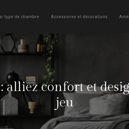
ar type de chambre
Accessoires et décorations
Amé
 alliez confort et des
jeu