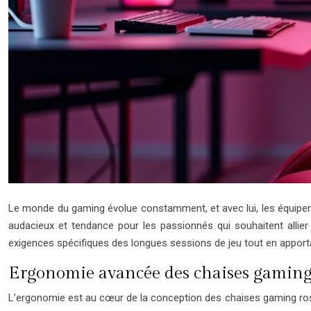
Le monde du gaming évolue constamment, et avec lui, les équipem
audacieux et tendance pour les passionnés qui souhaitent allie
exigences spécifiques des longues sessions de jeu tout en apport
Ergonomie avancée des chaises gaming
L’ergonomie est au cœur de la conception des chaises gaming roses